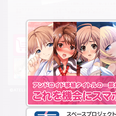
ジャンル
マゾヒロインを簡単に見つけ出して喰いまくる事
キャラクターデザイン
しーあーる・たー・ワカメさん・サイケデリック
原画
おまる・一宮夕羽・夏宮ゆず・錆わさび
隠れマゾを簡単に落とせる俺の輝かしい記録！！
シナリオ
逆神紅夜・他
発売・販売
ATELIER G/H
© ATELIER G/H All Rights Reserved.