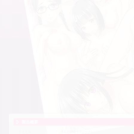
製品概要
タイトル
8人のM娘
（マゾッコ）