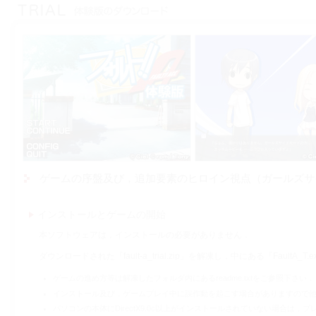
ゲームの序盤及び，追加要素のヒロイン視点（ガールズサ
インストールとゲームの開始
本ソフトウェアは，インストールの必要がありません．
ダウンロードされた「fault-a_trial.zip」を解凍し，中にある「Faul
ゲームの進め方等は解凍したフォルダ内にあるreadme.txtをご参照下さい．
インストール及び，ゲームプレイ中に誤作動を起こす場合がありますので
パソコンの本体にDirectX9.0c以上がインストールされていない場合は，プ