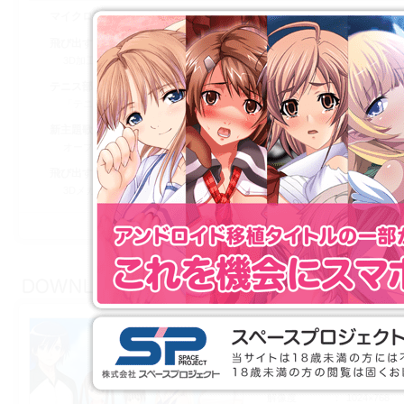
マイクロファイバー製描き下ろしスポーツタオル
飛び出す！3Dムービーディスク (3Dメガネ付き！)
3D加工されたHシーンムービー集です．Tony氏デザインのヒロイン達がモ
テニス部のヒミツに迫る，録り下ろしドラマCD
「テニス部のとある日常」「螢くんと行くサブカルツアー！」以上2編を収
新主題歌収録のマキシシングル
オープニングテーマ「TRIANGLE LOVE」・エンディングテーマ「Never Endi
飛び出す！ 3D絵本
3Dメガネを使って読む立体絵本？です．
フォルト!! A CM
ファイル
fault-a_cm.
サイズ
60.3MB
形式
MPEG-1 Vid
解像度
1024×768