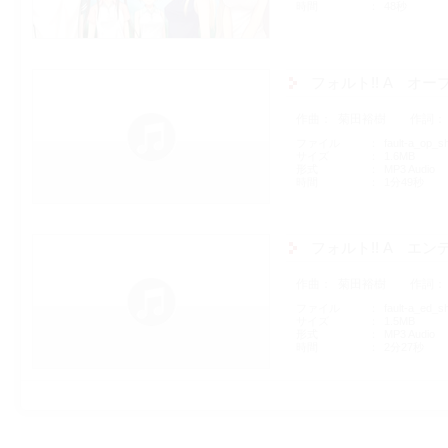
時間
48秒
フォルト!! A オー
作曲
菊田裕樹
作詞
ファイル
fault-a_op_s
サイズ
1.6MB
形式
MP3 Audio
時間
1分49秒
フォルト!! A エンデ
作曲
菊田裕樹
作詞
ファイル
fault-a_ed_s
サイズ
1.5MB
形式
MP3 Audio
時間
2分27秒