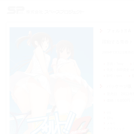
株式会社スペースプロジェクト
フォルト!! A
躍動する青春ト
2009年7月31日発
原画
Tony
音楽
和田貴史 with
制作
rpm
パッケージ版
発売日
2011年
価格
6,800
OS
CPU
メモリ
グラフィック