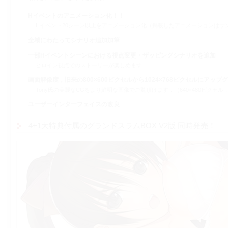
Hイベントのアニメーション化！！
Hイベント20シーン以上をアニメーション化（掲載したアニメーションはサ
全域にわたってシナリオ追加加筆
一部Hイベントシーンにおける視点変更・ザッピングシナリオを追加
ヒロイン視点でのストーリーが楽しめます
画面解像度，旧来の800×600ピクセルから1024×768ピクセルにアップ
Tony氏の美麗なCGをより鮮明な画像でご覧頂けます．（640×480ピクセル，
ユーザーインターフェイスの改良
4+1大特典付属のグランドスラムBOX V2版 同時発売！