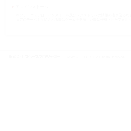
アンインストール
本ソフトウェアは，インストール及びレジストリへの情報の書き込みな
ェアのデータを削除される際はゲームを解凍した際に作成されたフォル
株式会社スペースプロジェクト © 1997-2021 SPACE PROJECT All Rights
Reserved.