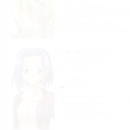
ひたすらマイペースの不思議少女．
ときに鋭いツッコミで周りを黙らせ，爆弾発言
つかせるクラスメイト．
怪しいバイトを見付けてくるのが得意．
みさおを見る目にはときとして妖しい光が宿るこ
的 小夜子
いくは さよこ
好きなもの
自分の画廊を大きくしていくこと・クサ
ビール
嫌いなもの
使えないスタッフ
CV
白井綾乃
SAMPLE VOICE
画廊を経営するキャリアウーマン．
中村の才能を見出し，全面的にバックアップし
ューさせようと目論む．
しかしみさおにとっては恋のライバル．