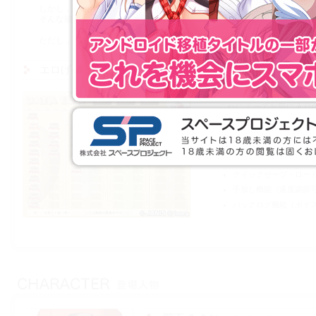
しかし，みさおはまだ処女なので，男性の大事なところなんてもちろん
そんな彼女の妄想は，バラやスミレやその他諸々によってコーディネー
ただし，お兄ちゃんと初体験することができればそれらも不要になって
エロげに必要なこと，それは快適なおまけ機能！
本作は，CG・BGM・
これによってお気に入り
CG鑑賞モード
BGM鑑賞モード
Hシーン鑑賞モード
クイックセーブ・ロー
手放し機能（速度調節
バックログ機能（ボイ