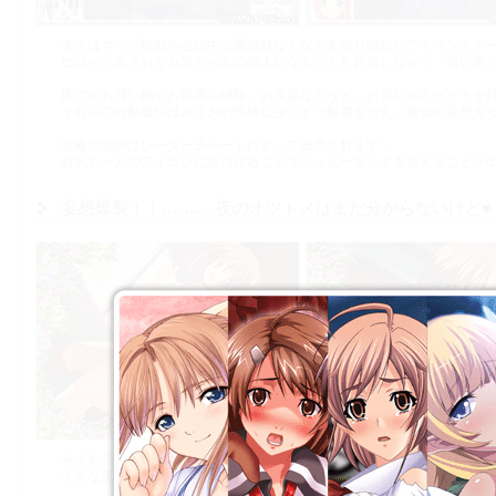
本作はマップ移動や会話中の選択肢などなどを織り混ぜたアドベンチャ
ヒロインみさおがお兄ちゃんの恋人になることを目指しながら『通い妻
街でのお買い物やお部屋の掃除，お洗濯などなど，お兄ちゃんゲットを
それらの行動選択はみさおの性格に少しずつ影響を与え，彼女の妄想え
攻略の進捗はレーダーチャートによって表示されます．
お兄ちゃんのアイコンに近付けることでハッピーエンドを迎えることが
妄想爆裂！！……… 夜のオツトメはまだ分からないけど♥
みさおの妄想は日々加速するばかりです．
そんな夜は，そりゃもう歯止めのきかないオナ○ーが繰りひろげられます