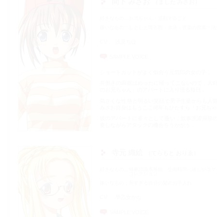
間下 みさお
ました みさお
好きなもの
お兄ちゃん・運動すること
嫌いなもの
しとしと降る雨・水泳・音楽の授業・活
CV
浅見ちほ
SAMPLE VOICE
ショートカットがよく似合う元気印の女の子．
共働きの両親はめったに帰ってこないので，大
のお兄ちゃん」のアパートに入り浸る毎日．
気さくな性格と明るい笑顔で男子生徒からも人
みさお自身はもうここ何年もひたすら「お兄ちゃ
彼のアパートに喜々として通い，炊事洗濯掃除
妻しながらアタックの機会をうかがう．
寺元 織絵
てらもと おりゑ
好きなもの
時事討論系番組・生肉料理・珍しいコマ
コレクション
嫌いなもの
長すぎる自分の髪のお手入れ
CV
早乙女かな
SAMPLE VOICE