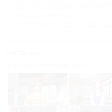
五合丘ニュータウンは，都心から急行で三十分ほどのところにある住宅
しかし，ニュータウンという名前とは裏腹に，昔からの町並みが残った
街を臨む高台にみさおの通う学園があります．
また，美大や医大などがあります．そのためこの街には，学生向けのア
登場するユニークな店主たちとみさおの触れ合いも，『誕生日』の見所
目的はみさおの妄想を素敵な現実にすること