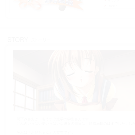
サウンド
DirectX
間下みさおは，もうすぐ進学の学生さんです．
げんきいっぱい夢いっぱいな彼女の毎日は，順風満帆のはずでした．し
それは『お兄ちゃん』の存在です．