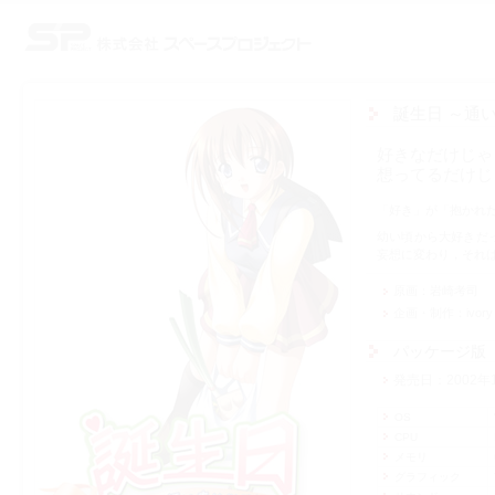
株式会社スペースプロジェクト
誕生日 ～通
好きなだけじゃ
想ってるだけじ
「好き」が「抱かれた
幼い頃から大好きだ
妄想に変わり，それ
原画
岩崎考司
企画・制作
ivory
パッケージ版
発売日
2002年
OS
CPU
メモリ
グラフィック