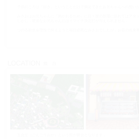
子供のころは『好き』ということだけで満足できたお兄ちゃんへの想い
みさおはお兄ちゃんに『抱かれるため』に日々彼の部屋に訪れてはアタ
しかし，硬派なお兄ちゃんにはイマイチ決定打が与えられません．
つのる欲求を理性で抑えようと毎日必死なみさおでしたが，お昼の出来
五合丘（ごんごうおか）という街が舞台となります．