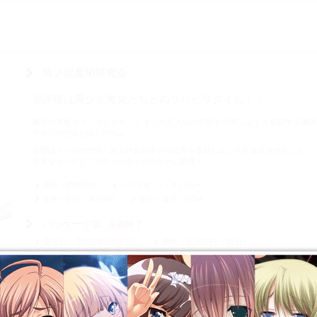
塔ノ沢魔術研究会
放課後は美少女魔女たちとのリハビリタイム！！
魔術の失敗でインポにされてしまった主人公の不能を治療しようと奮闘する魔術
子達との交流を描くゲーム．
目標はインポの全快，および女の子との恋愛を成就しエッチを達成させること．
過激なエッチとコメディータッチのゲーム展開！
原画
間垣亮太
シナリオ
J・さいろー
企画・制作
ASTRO
発売・販売
NOA
パッケージ版
生産終了
発売日
2003年5月23日
価格
8,800円（税別）
OS
Windows 98, Me, 2000, XP
CPU
Pentium2 300MHz以上（Pentium3 700MHz以上推奨）
メモリ
64MB以上（128MB以上推奨）
グラフィック
TrueColor 640×480ピクセル以上推奨
サウンド
DirectSoundに対応していてPCM音源再生可能な環境