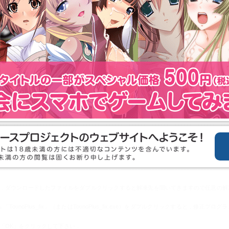
DirectX
DirectX8.1以降に正しく対応していること
サポート情報
ラム
（スペシャルプライス版専用）
正するためのパッチファイルです．
る，テキストウインドウ内，及びバックログのフォントのドットが欠けたりする不具合を改善．
ENT
す．ダウンロードしたファイルをダブルクリックすると解凍先を聞いてきますので任意の解
unoPlus_fix」（またはTounoPlus_fix.exe）をダブルクリックすると，修正プロ
「OK」をクリックして下さい．