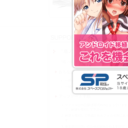
「塔ノ沢魔術研究会＋」修正プログ
「塔ノ沢魔術研究会＋」製品版の不具合を修
おもな追加・修正点
一部イベントCGの不整合を修正
一部のWindowsVistaのOSで発生す
アップデート手順
ファイルは自己解凍形式exeになっていま
て，解凍を実行して下さい．
解凍を実行して作成されたフォルダ内にある 「To
す．
修正実行の問い合わせが表示されますので，