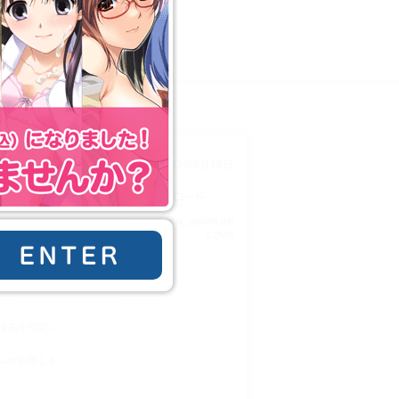
更新：2007年5月19日
ダウンロード
tohnosawa-plus_update.lzh
3.2MB
ER
凍先を指定し
グラムが起動しま