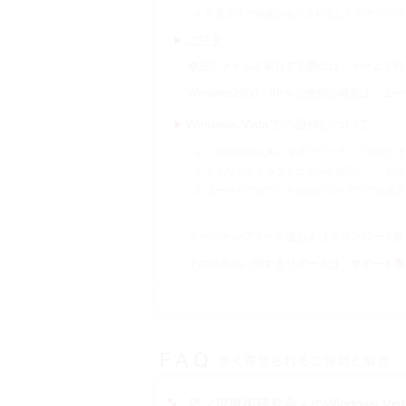
作業完了の画面が表示されましたらアップデ
ご注意
修正ファイルを実行する際には，ゲームを終
Windows2000，XPをご使用の場合は，ユ
Windows Vistaでの操作について
「TounoPlus_fix」を左クリックして選択し
右クリックでサブメニューを表示し，「管理
ユーザーアカウント制御のダイアログが表示
スペシャルプライス版およびダウンロード販
その他製品に関するサポートは，
サポート専
塔ノ沢魔術研究会＋のWindows V