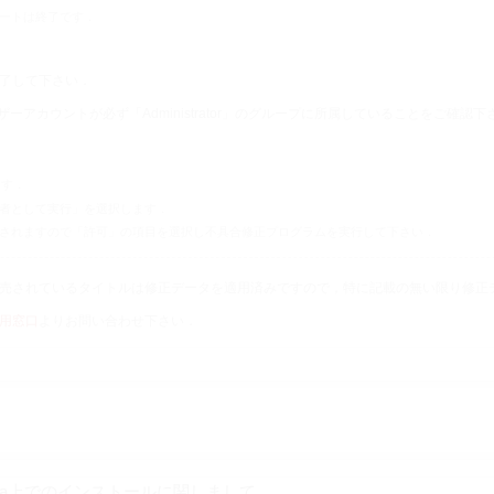
ートは終了です．
了して下さい．
ーザーアカウントが必ず「Administrator」のグループに所属していることをご確認下
ます．
者として実行」を選択します．
されますので「許可」の項目を選択し不具合修正プログラムを実行して下さい．
売されているタイトルは修正データを適用済みですので，特に記載の無い限り修正
用窓口
よりお問い合わせ下さい．
FAQ
ista上でのインストールに関しまして