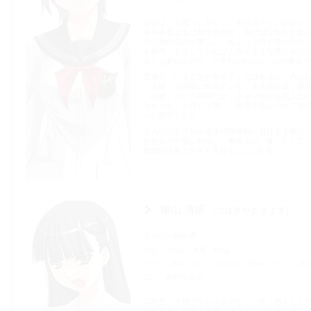
旧姓は「志度（しど）」．本作のメインヒロイ
身長体重ともに標準的だが，脱げばなかなか女
特に胸の成長が著しい．ちょっと目が悪いので
を着用．すましていれば人形のような美少女だ
るくる変わるので，とてもかわいらしい印象を与
普通の「いまどきの女の子」ではあるが，内心
「夫婦」の関係に憧れている．主人公とは，親
「許嫁」という間柄だが，小さい頃から主人公
兄ちゃん」と呼んで慕い，成長するにつれてそ
へと育ててきた．
主人公が女子校の産休代理教師に赴任する際に
赴任先の学園に転校し，事実上の「妻」として
新婚生活をスタートさせることになる．
椿山 清姫
つばきやま きよき
主人公の婚約者
身長
151cm
体重
40kg
バスト
80cm（A）
ウェスト
53cm
ヒップ
81
CV
春野かえる
二年生．小柄でスレンダーな，一見，楚々とし