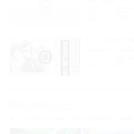
作曲
菊田裕樹
作詞
ファイル
niizuma_ope
サイズ
1.2MB
形式
MP3 Audio
時間
1分23秒
に～づまはセーラー服
2005年11月18日の体験
ファイル
niizuma_banj
サイズ
2.5MB
形式
PDF
に～づまはセーラー服♥ ～ダーリンは担任教師～ 体験版