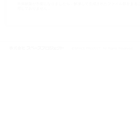
本体験版が不要になりましたら，解凍して生成されたファイル群をまる
用しておりません．
株式会社スペースプロジェクト © 1997-2021 SPACE PROJECT All Rights
Reserved.