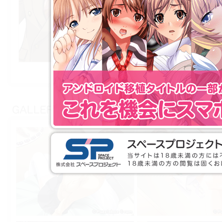
外見からは凡庸な「昼あんどん」的人物に見え
は高い職業意識を持つ辣腕の教師．
ひげを剃るとかなりのイケメンで，かつては恋
き名を流したこともあるが，とある事件をきっ
て，現在の教育者として好ましい人格を努力の
上げた．