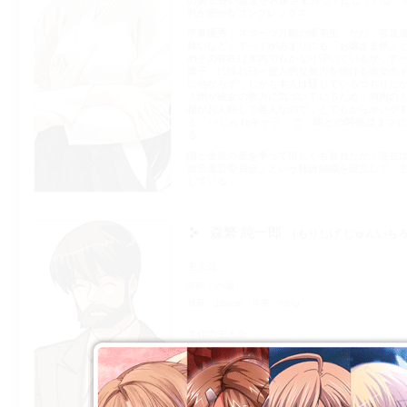
のある長い黒髪をお嬢さまカットにしている．
乳が密かなコンプレックス．
学業優秀，スポーツ万能の優等生．ただ，言葉
舞いなど，すべてがあまりにも「お嬢さま然」
めその存在は学内でもかなり浮いているが，す
撫子」に憧れ日々超人的な努力を続ける彼女の
に他ならず，しかも本人は隠しているつもりだ
人間が彼女の努力に気づいているため，周囲の
根がお人好しで善人なので，とてもからかいや
る「いじられキャラ」で，朗との関係はまさ
る．
朗と会長の座を争って惜しくも敗れたが，現在
総合運営委員会」という独自組織を設立して，
している．
森繁 純一郎
もりしげ じゅんいち
主人公
年齢
26歳
身長
180cm
体重
68kg
本作の主人公．
見事なひげをたくわえ，目はいつでもにこや
る，一見「森のクマさん」的キャラクターの青年
そのルックスとは裏腹に，スマートなスポーツ
ち主．