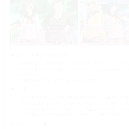
インストールとゲームの開始
本体験版は，自己解凍形式exeになっております．インストール，アンイ
ゲームを起動する際は，解凍して生成された「に～づまはセーラー服 ～ダーリ
クして下さい．
操作方法等は同フォルダ内の「readme.txt」をご参照下さい．
ご注意
インストール及び，ゲームプレイ中に誤作動を起こす場合がありますので
パソコンの本体にDirectX7.0a以上がインストールされていない場合は，プ
ディレクトリ階層の奥にインストールすると動作しない場合があります．動
師～ 体験版」フォルダを階層の上部へ移動してから，動作させて下さい．
アンインストール