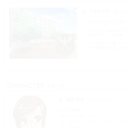
万世女学院
ばんせ
純一郎が赴任する女学校
それなりに伝統があり名
比較的フランクな校風．
女子校なので，校内の生
男子禁制の女の園，女天
森繁 美空
もりしげ みそら
主人公の婚約者
身長
153cm
体重
41kg
バスト
83cm（B）
ウェスト
53cm
ヒップ
83
CV
芹園みや