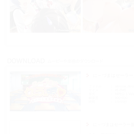
に～づまはセーラー
ファイル
niizuma_de
サイズ
45.8MB
形式
MPEG-1 Vid
解像度
800×600
時間
1分45秒
に～づまはセーラー服