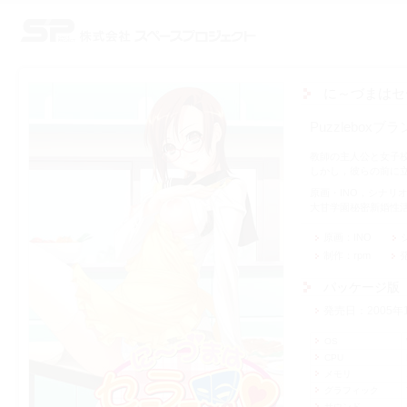
株式会社スペースプロジェクト
に～づまはセ
Puzzlebo
教師の主人公と女子
しかし，彼らの前に
原画・INO，シナリ
大甘学園秘密新婚性
原画
INO
制作
rpm
パッケージ版
発売日
2005年
OS
CPU
メモリ
グラフィック
サウンド