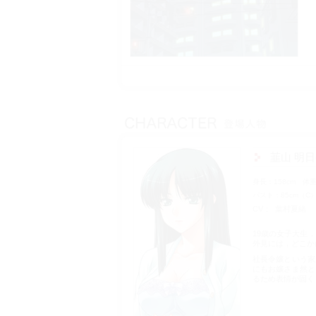
韮山 明
身長
158cm
体
バスト
85cm（C
CV
葉村夏緒
19歳の女子大生
外見には，どこか
社長令嬢という家
にもお嬢さま然と
るため表情が固く