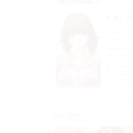
檜山 碧
身長
162cm
体
バスト
93cm（D
CV
桃井いちご
24歳のOL．恭
はっとするほどの
もその美貌が評判
仕事ぶりは真面目
直で明るい．誰か
ゆえに，同性から
介が一番恨みに思