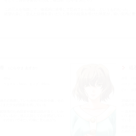
そして，自分を裏切ったOL，檜山碧（ひやま みどり）
この三人を拉致して，徹底的に凌辱して貶めてから死ぬ，というものだった．
絶望の末に，歪んだ目標を見いだした恭介の狂気を帯びた哄笑が，暗い室内に響
登場人物
日香
砥
にらやま あすか
重
48kg
身長
16
）
ウェスト
54cm
ヒップ
85cm
バスト
9
CV
御
．恭介の勤務していた会社の社長令嬢．その
28歳の
にまだ少女の面影を残している．
上司の妻
庭環境のため容姿や服装は品が良く，いか
一流大学
しているが，他人に対して心を閉ざしてい
いており
，そのせいで冷たい印象に見られがち．
ている．
近所では
ため心を