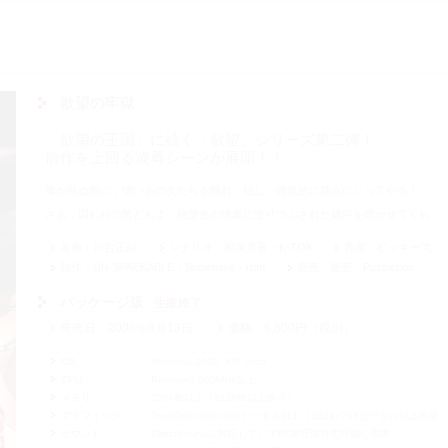
欲望の牢獄
「欲望の王国」に続く「欲望」シリーズ第二弾！
前作を上回る凌辱シーンが展開！！
俺が死ぬ前に，憎いあの女たちを陥れ，犯し，徹底的に踏みにじってやる！
さあ，囚われの贄どもよ…絶望色の快楽に塗りつぶされた嬌声を聞かせてくれ…
原画
川合正起
シナリオ
和泉万夜・K-TOK
音楽
ビッキー犬
制作
UN-SPAEKABLE・Snowflake・rpm
発売・販売
Puzzlebox
パッケージ版
生産終了
発売日
2008年6月13日
価格
6,800円（税別）
OS
Windows 2000, XP, Vista
CPU
Pentium3 800MHz以上
メモリ
256MB以上（512MB以上推奨）
グラフィック
TrueColor 800×600ピクセル以上（1024×768ピクセル以上推奨
サウンド
DirectSoundに対応していてPCM音源再生可能な環境