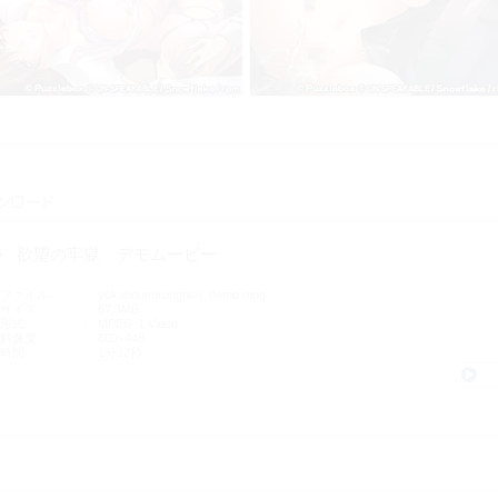
ダウンロード
欲望の牢獄 デモムービー
ファイル
yokubounorougoku_demo.mpg
サイズ
67.3MB
形式
MPEG-1 Video
解像度
800×448
時間
1分32秒
再生