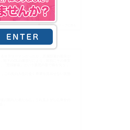
このページのトップに戻る
ER
するサラリーマンだったが，所属部署の部長が
，部下のOLの裏切りにより，部長にその事実
，「懲戒解雇」という最悪の形で職を失う．
し，この先の人生に全く希望を見出せない状態
苦境に陥れた者たちに，これ見よがしに幸せの
る．