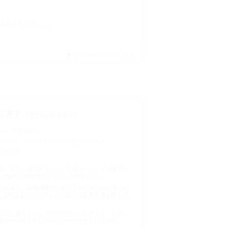
き渡っていた……．
このページのトップに戻る
石 亮子
といし りょうこ
3cm
体重
56kg
6cm（E）
ウェスト
62cm
ヒップ
95cm
苑生メイ
主婦．恭介の自宅近くに住む主婦で，かつての直属の
．結婚して4年目になるが，子供はいない．
の出身で，頭脳明晰だが夫とはすれ違いの生活が続
，2年以上セックスレスの生活に欲求不満を募らせ
上品な奥さまとして評判が高いが，プライドが高い
通わせられる友人がおらず近所づきあいも苦手．