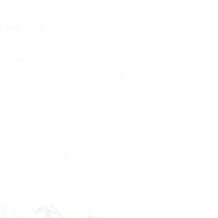
築 恭介
ゆづき きょうすけ
人公．
身．天涯孤独の身の上．
た商事会社を懲戒解雇され人生に絶望して死を決意
その前に，三人の女性を思い切り凌辱して恨みを晴
を思い立つ．
このページのトップに戻る