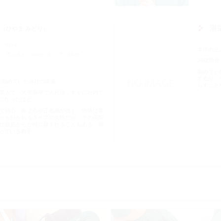
湯
ひやま みどり
重
52kg
本作の主
）
ウェスト
58cm
ヒップ
88cm
34歳独
勤めてい
するが，
介の勤めていた会社の後輩．
らすこと
美人で，大学新卒で入社後，すぐに社内で
になったほど．
で熱心．向上心や正義感が強く，性格は素
らも好かれるタイプの女性だが，その美貌
は嫉妬からか時に疎まれることもある．恭
っている相手．
ギャラリー