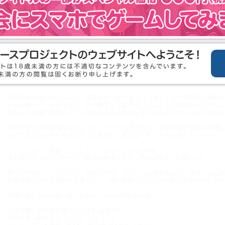
オリティのままリアルに動くアニメーション演出が盛り込まれています．
のゲームとは異なります）
ENT
ストーリー
天涯孤独な身の上の主人公，湯築恭介（ゆづき きょうすけ）は中堅商社に勤務
不正を働いているのを知り，その事実を出世の糸口としようと動き始めた矢先に
を知られ直属の課長により，部長の不正の責任をその身に押しつけられた挙げ句
30代半ばでの再就職はままならず，カードは停められ，公共料金や家賃も滞納
にまで追い込まれた恭介は全てに絶望し，遂には「死」を考えるようになった．
……いったい，何故，どうしてこうなってしまったのか……．
考え続けるうちに，やがて，絶望は悔恨となり，悔恨は怒りへと変わった．
すべてが憎い．いいだろう．死んでやる．だが，ただ死ぬものか．俺をこんな
約束された人生を謳歌する者どもに，俺の味わった以上の屈辱と絶望を与えてや
絶望の末に恭介が辿り着いた結論，それは憎い女たち……
社長令嬢，韮沢明日香（にらさわ あすか）
課長の妻，砥石亮子（といし りょうこ）