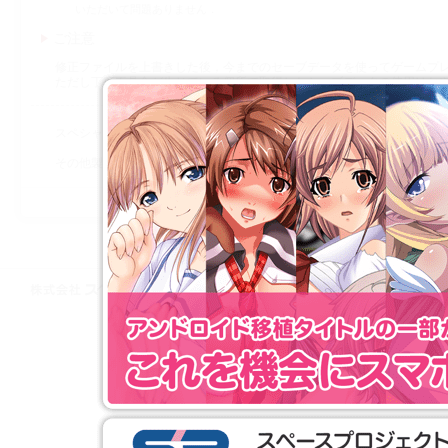
いただいて問題ありません．
ご注意
修正ファイルを上書きした後，今までのセーブデータを使ってゲームプ
ただし丁度不具合が生じている個所で取得したセーブデータの使用はお
スペシャルプライス版およびダウンロード販売されているタイトルは修
その他製品に関するサポートは，
サポート専用窓口
よりお問い合わせ下
株式会社スペースプロジェクト © 1997-2021 SPACE PROJECT All Rights
Reserved.