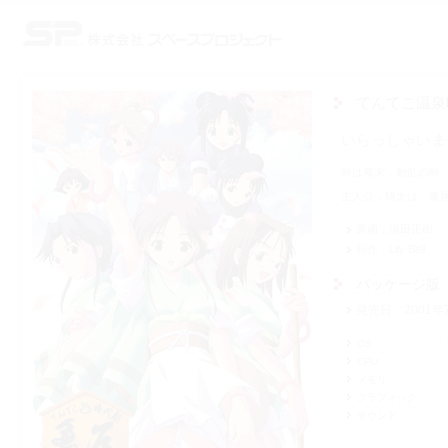
株式会社スペースプロジェクト
てんてこ温泉
いらっしゃいま
時は幕末，動乱の時
主人公，研太は「亀
原画
浦田正樹
制作
Lily Bell
パッケージ版
発売日
2001年
OS
CPU
メモリ
グラフィック
サウンド