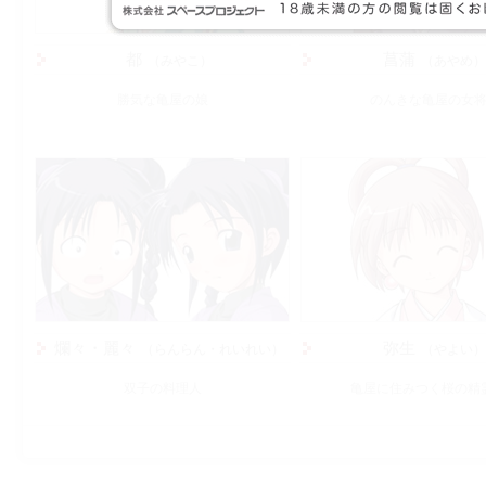
都
菖蒲
みやこ
あやめ
勝気な亀屋の娘
のんきな亀屋の女
爛々・麗々
弥生
らんらん・れいれい
やよい
双子の料理人
亀屋に住みつく桜の精