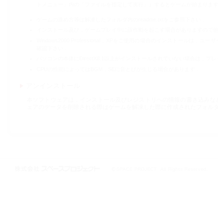
トメニュー」内の「ファイルを指定して実行」）するとゲームが始まりま
ゲームの進め方等は解凍したフォルダ内のreadme.txtをご参照下さい．
インストール及び，ゲームプレイ中に誤作動を起こす場合がありますので
Windows2000 Professional，XPをご使用の場合のインストールは，
確認下さい．
パソコンの本体にDirectX8.1以上がインストールされていない場合は，プレ
CPUの性能によってはBGM，SEに音とびが生じる場合があります．
アンインストール
本ソフトウェアは，インストール及びレジストリへの情報の書き込みな
ェアのデータを削除される際はゲームを解凍した際に作成されたフォル
株式会社スペースプロジェクト © 1997-2021 SPACE PROJECT All Rights
Reserved.