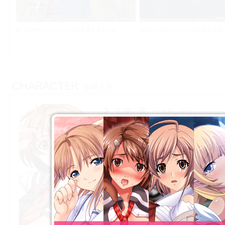
優と竹内がどこにいったのか思案する主人公．
Aspect Switch！ここで視点変更可能
山岸 優
やまぎし ゆう
身長
157cm
体重
48kg
バスト
86cm（Cカッ
CV
桜井みほ
VOICE 1
VOICE 2
VOI
VOICE 4
VOICE 5
VOI
「私立涼陵学園」2年生．主人公と同学年の別
は政治家，母親はドラマ女優．
お嬢様ではあるが，高飛車な所もなく，明るく
良く接する．
母親の躾の一環として，クラッシックバレエを
で，身体が柔らかい．