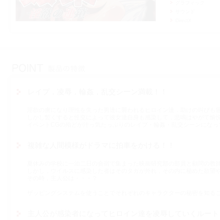
グラフィック
サウンド
DirectX
レイプ，凌辱，輪姦，乱交シーン満載！！
淫欲の虜になり理性を失った男達に襲われるヒロイン達．助けの叫びも
しかし暫くすると性交によって彼女達自身も感染して，悲鳴はやがて愉
イベントCGの殆どが汁っ気たっぷりのレイプ・輪姦・乱交シーンになっ
複雑な人間模様がドラマに拍車をかける！！
夏休みの学校に一泊二日の合宿で集まった映画研究部の部員と顧問の教
しかし，ウイルスに感染した者はそのタガが外れ，その内に秘めた欲望
その時，主人公は・・・？
ザッピングシステムを使うことでそれぞれのキャラクターの秘密を知る
主人公が感染者になってヒロイン達を凌辱していくルート