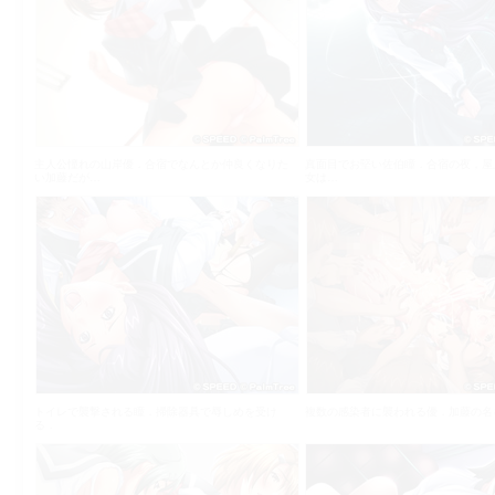
主人公憧れの山岸優．合宿でなんとか仲良くなりた
真面目でお堅い佐伯瞳．合宿の夜，屋
い加藤だが…
女は…
トイレで襲撃される瞳．掃除器具で辱しめを受け
複数の感染者に襲われる優．加藤の名
る．