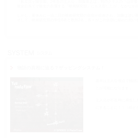
「私立涼ヶ陵学園」2年生の主人公，加藤泰之は，別のクラスの『山岸優
彼女目当てで彼女の所属する『映画研究部』にも入部したが，なかなか
しかし，夏休みに一泊二日の映画研究部の合宿が企画され，加藤は淡い
そして，映画研究部の学生6名と教師2名，各々がこの合宿に秘めた想い
物語の真相に迫る？ザッピングシステム！
基本は主人公視点で物語
とが可能になります．
主人公が不在時に発生し
にすることに！！（殆ど