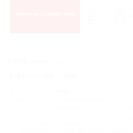
ファイル
infection_d
サイズ
55.5MB
形式
MPEG-1 Vid
解像度
800×600
時間
1分32秒
姦染 ～淫欲の連鎖～ 体験版
インストールとゲームの開始
本ソフトウェアは，インストールの必要がありません．
本ソフトウェアは，自己解凍形式の圧縮ファイルになっています．ダウンロードした「
ーして下さい．
コピーしたファイルをダブルクリック（もしくは「スタートメニュー」内
ルしたい場所を指定して，解凍を実行して下さい．
解凍が終了しましたら，作成された「姦染 ～淫欲の連鎖～ 体験版v102」フォルダ