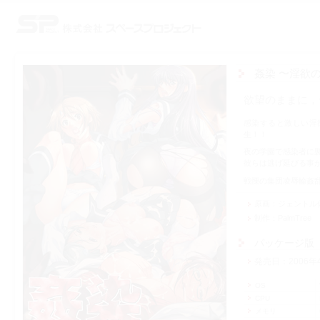
株式会社スペースプロジェクト
姦染 〜淫欲
欲望のままに，
感染すると激しい淫
生！！
夜の学園で感染者に
彼らは逃げ延びる事
戦慄の集団凌辱輪姦
原画
ジェントル
制作
PalmTree
パッケージ版
発売日
2006年
OS
CPU
メモリ