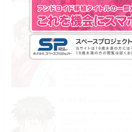
新道 リサ
しんどう りさ
身長
165cm
体重
53kg
バスト
94cm（Eカッ
CV
伊藤瞳子
VOICE 1
VOICE 2
VOI
VOICE 4
VOICE 5
VOI
「私立涼ヶ陵学園」の科学教師．映画研究部の顧
ブラウスがはち切れそうな巨乳が特徴．男子生
貌に対して羨望のまなざし．
しかし，授業中などの振る舞いからは，厳格な
や恐れられている．
今回の映画研究会の合宿はリサが企画したものだが
竹内 真也
たけうち しんや
主人公の親友であり，悪友．2年生．主人公と同
映画研究部に入部しているが，きっかけは，憧
が顧問だったこと．
自分の容姿と，女子生徒から「オタク的」とし