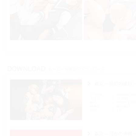
姦染 ～淫欲の連鎖～
ファイル
infection_d
サイズ
37.8MB
形式
MPEG-1 Vid
解像度
800×600
時間
1分
姦染 ～淫欲の連鎖～