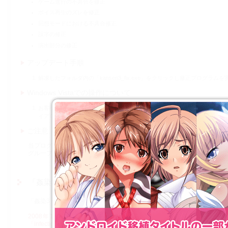
ゲーム進行の不具合を修正
ボイス再生のズレを修正
回想モードにおける不具合修正
誤字の修正
演出部分の修正
アップデート手順
解凍したフォルダ内の「kansen3_fix.exe」をクリックし修正プログ
Windows Vistaでの操作について
お客様のオペレーションシステムが「Windows Vista」の場合は，右
イアログが表示されますので「許可」を選択し，パッチプログラムを実行
ご注意
当プログラムを実行の際は，必ず，Administratorに属しているユーザー
グループでの，プログラムの正常動作は保証しておりません．
「姦染3 〜首都崩壊〜」修正プログラム（Ver1.03：追加
「姦染3 〜首都崩壊〜」製品版の不具合を修正するためのパッチファイ
2008年12月16日以前に配布されていた「Ver1.1」もしくは「V
「infection3_patch_v1.03.exe」をご使用下さい．