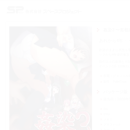
株式会社スペースプロジェクト
姦染3 〜首
あれから4年・
欲望のままに異性を襲
ックから4年後の東
前作以上の凌辱と大
イベントCG 120
原画
ジェントル
制作
PalmTree
パッケージ版
発売日
2008年
OS
CPU
メモリ
グラフィック
サウンド