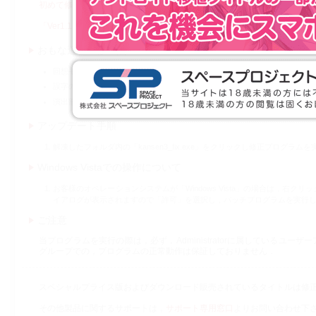
初めて修正データを使用されるお客様は上の「infection3_patch_v1.2
「Ver1.1」もしくは「Ver1.02」適用後の既読情報・セーブデータ
おもな追加・修正点
回想モードにおける不具合修正
誤字の修正（追加修正）
演出部分の修正
アップデート手順
解凍したフォルダ内の「kansen3_fix.exe」をクリックし修正プログ
Windows Vistaでの操作について
お客様のオペレーションシステムが「Windows Vista」の場合は，右
イアログが表示されますので「許可」を選択し，パッチプログラムを実行
ご注意
当プログラムを実行の際は，必ず，Administratorに属しているユーザー
グループでの，プログラムの正常動作は保証しておりません．
スペシャルプライス版およびダウンロード販売されているタイトルは修
その他製品に関するサポートは，
サポート専用窓口
よりお問い合わせ下