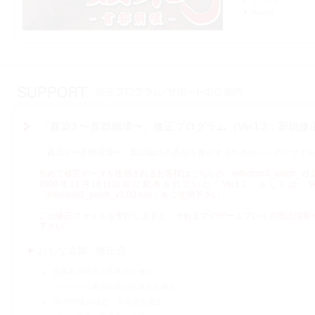
DirectX
「姦染3 〜首都崩壊〜」修正プログラム（Ver1.2：新規修
「姦染3 〜首都崩壊〜」製品版の不具合を修正するためのパッチファイ
初めて修正データを使用されるお客様はこちらの「infection3_patch_v1
2008年12月16日以前に配布されていた「Ver1.1」もしくは
「infection3_patch_v1.03.exe」をご使用下さい．
この修正ファイルを実行しますと，それまでのゲームプレイの既読情報
下さい．
おもな追加・修正点
画像表示関連の不具合を修正
メッセージ表示関連の不具合を修正
BGM関連の設定・不具合を修正