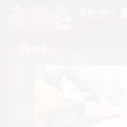
ストーリー
登場
姦染 Ball Buster
ギャラリー