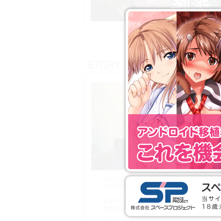
深夜の実相寺公園で半裸の若い女性が保護さ
保護された女性「沢田知美」は直前まで「ブ
実相寺の女性の間で爆発的に広がった心理セ
薬物使用の噂が絶えないブルーアクアで遂に