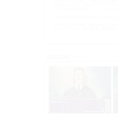
原因は「ブルーシール」と呼ばれる蒼い媚薬
実相寺から消えた「ブルーミスティ」に変わ
そして魔の手はプロデビューしたミュージシ
蒼い錠剤は私がこの街から消し去らなければ
実相寺地方検察庁検事・赤城勇次が立ち上が
新しいパートナー，美人事務官・菅澤美紗と