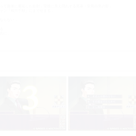
．
って急速に蔓延した錠剤．背後に見え隠れする黒幕・堂島由良の影．
ャン「相川千秋」にまでせまる．
ならない．
る．
共に．
システム