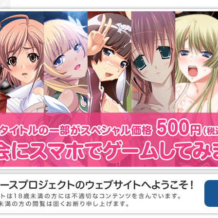
ストーリー
れた．女性には乱暴された後があり，そして何かの薬物に犯されていた．
ルーアクア」で儀式を受けていのだ．
ミナー「ブルーアクア」．指導者「蓮台寺きらら」を象徴に急速に会員を増やした
クスリがからんだ事件が起こった．
ENT