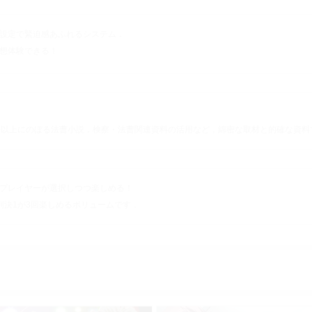
設定で緊迫感あふれるシステム．
想体験できる！
冊以上にのぼる法曹小説，検察・法曹関連資料の活用など，綿密な取材と的確な資料
プレイヤーが選択しつつ楽しめる！
判決1が3回楽しめるボリュームです．
ギャラリー