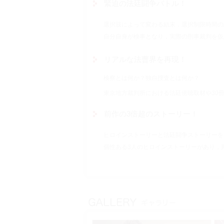
緊迫の法廷闘争バトル！
選択肢によって変わる結末．選択制限時間の
自分自身が検事となり，実際の刑事裁判を仮
リアルな法曹界を再現！
検察とは何か？独自捜査とは何か？
東京地方裁判所における法廷傍聴取材や30
前作の3倍超のストーリー！
ヒロインストーリーと法廷闘争ストーリーを
個性ある3人のヒロインストーリーがあり，