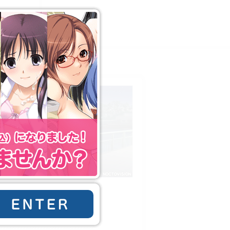
カルト教団だ．
ER