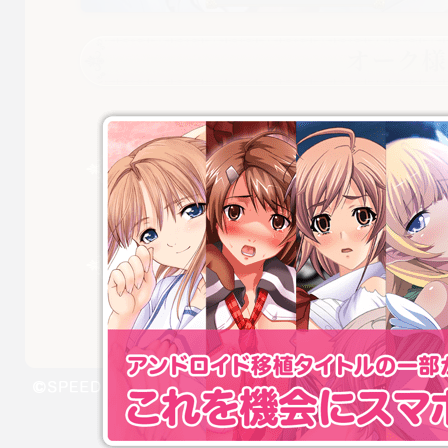
オーク様と魔女 調教体験版
4人のヒロインの調教シーンをほんの少しだけお楽しみ頂ける
インストールとゲームの開始
本ソフトウェアはインストールの必要がありません．
ダウンロードされた「orc_trial.zip」を解凍し，フォルダ
アンインストール
不要になった場合は解凍したフォルダごと削除して下さい．
© SPEED All Rights Reserved.