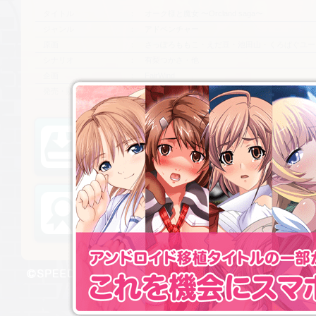
タイトル
オーク様と魔女 〜Orcland saga〜
ジャンル
アドベンチャー
原画
さっぽろももこ・えだ豆・池田山・くろぱぐユー
シナリオ
有梨つかさ・他
企画
FairWind
発売・販売
SPEED
ダウンロード版
ショップ特典
© SPEED All Rights Reserved.