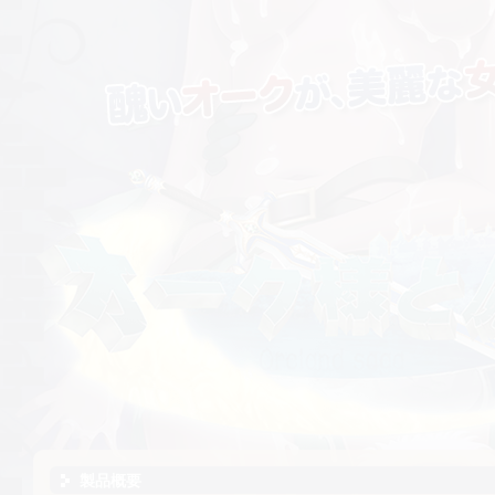
醜いオークが，美麗な女剣士達を大量の白濁で穢す——！
製品概要