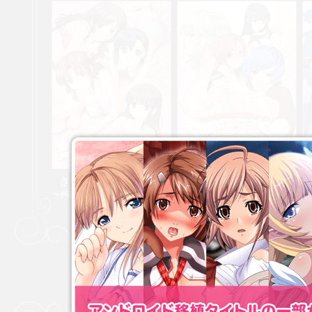
さくらリラクゼーション ～四
に～づまはセーラー服♥ ～ダー
シ
姉妹とのラブラブ同居性活～
リンは担任教師～