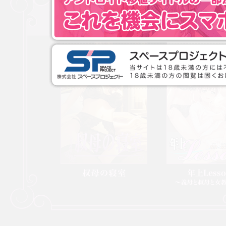
叔母の寝室
年上Lesson ～義
教師と～