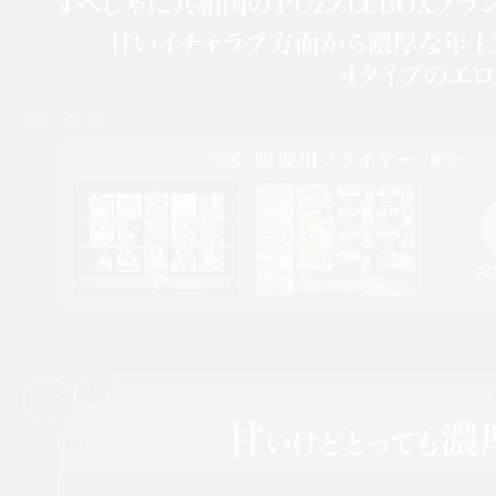
SP-JANIS REPUBLIC SP
ンス！ドーンと大放出祭！！〜
すぺじゃに共和国のPUZZLEBOXブランドとhourglassブランドタイトルから
フライヤー（表）
フライヤー（裏）
PDF（3.
甘いイチャラブ方面から濃厚な年上路線，アブノーマルなものから猟奇的でサス
Windows Vista/7/8/8.1/10対応・DVD-ROM 6枚組・特製BOX仕様
2016年4月28日発売／パッケージ版：11,000円（税別）